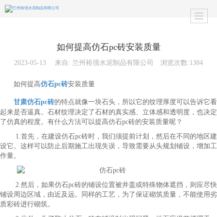
如何提高仿石pc砖安装质量
2023-05-13
来自:
兰州裕强水泥制品有限公司
浏览次数:1384
如何提高
仿石pc砖
安装质量
甘肃仿石pc砖
的特点就像一块石头，所以它的纹理厚度可以告诉它看
起来是否逼真。石材纹理决定了石材的真实感、立体感和透明度，也决定
了仿真的程度。有什么方法可以提高仿石pc砖的安装质量呢？
1.首先，在建设仿石pc砖时，我们须提前计划，然后在不同的地区建
设它。这样可以防止后期施工出现失误，导致需要从头规划铺设，增加工
作量。
2.然后，如果仿石pc砖的铺设位置被井盖或特殊物体遮挡，则应尽快
铺设周边区域，由近及远。同样的工艺，为了保证砌筑质量，不能使用劣
质彩砖进行砌筑。