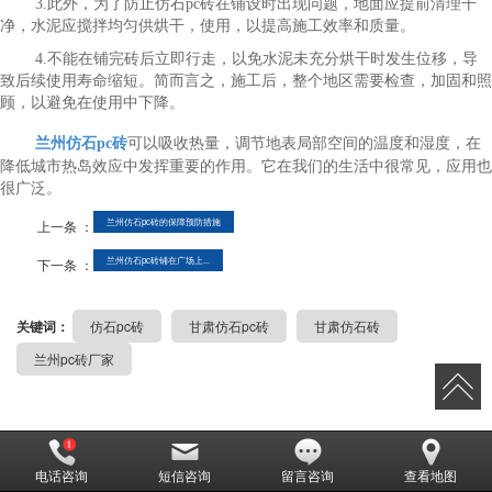
3.此外，为了防止仿石pc砖在铺设时出现问题，地面应提前清理干
净，水泥应搅拌均匀供烘干，使用，以提高施工效率和质量。
4.不能在铺完砖后立即行走，以免水泥未充分烘干时发生位移，导
致后续使用寿命缩短。简而言之，施工后，整个地区需要检查，加固和照
顾，以避免在使用中下降。
兰州仿石pc砖
可以吸收热量，调节地表局部空间的温度和湿度，在
降低城市热岛效应中发挥重要的作用。它在我们的生活中很常见，应用也
很广泛。
兰州仿石pc砖的保障预防措施
上一条 ：
兰州仿石pc砖铺在广场上...
下一条 ：
关键词：
仿石pc砖
甘肃仿石pc砖
甘肃仿石砖
兰州pc砖厂家
电话咨询
短信咨询
留言咨询
查看地图