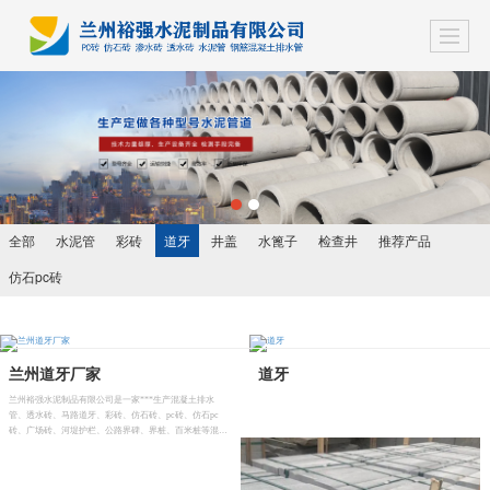
全部
水泥管
彩砖
道牙
井盖
水篦子
检查井
推荐产品
仿石pc砖
兰州道牙厂家
道牙
兰州裕强水泥制品有限公司是一家***生产混凝土排水
管、透水砖、马路道牙、彩砖、仿石砖、pc砖、仿石pc
砖、广场砖、河堤护栏、公路界碑、界桩、百米桩等混凝
土预制构件的厂家。